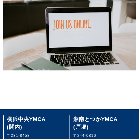
横浜中央YMCA
湘南とつかYMCA
(関内)
(戸塚)
〒231-8458
〒244-0816