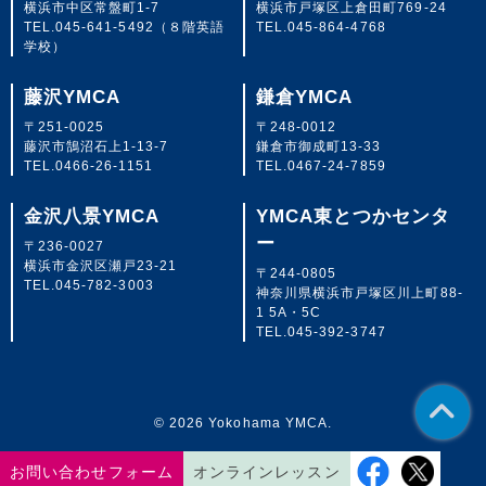
横浜市中区常盤町1-7
横浜市戸塚区上倉田町769-24
TEL.
045-641-5492
（８階英語
TEL.
045-864-4768
学校）
藤沢YMCA
鎌倉YMCA
〒251-0025
〒248-0012
藤沢市鵠沼石上1-13-7
鎌倉市御成町13-33
TEL.
0466-26-1151
TEL.
0467-24-7859
金沢八景YMCA
YMCA東とつかセンタ
ー
〒236-0027
横浜市金沢区瀬戸23-21
〒244-0805
TEL.
045-782-3003
神奈川県横浜市戸塚区川上町88-
1 5A・5C
TEL.
045-392-3747
© 2026 Yokohama YMCA.
お問い合わせフォーム
オンラインレッスン