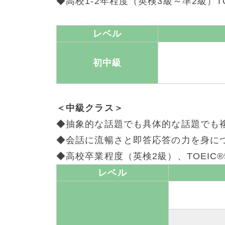
◆高校1-2年程度（英検3級～準2級）TO
レベル
初中級
＜中級クラス＞
◆抽象的な話題でも具体的な話題でも
◆会話に流暢さと即答応答の力を身に
◆高校卒業程度（英検2級）、TOEIC®
レベル