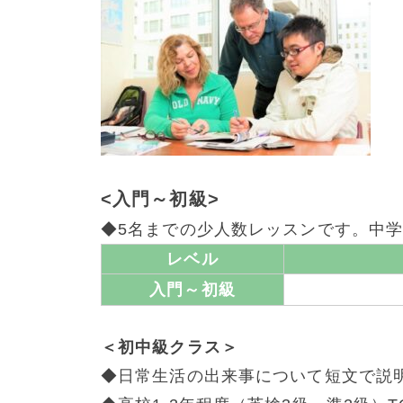
<入門～初級>
◆5名までの少人数レッスンです。中
レベル
入門～初級
＜初中級クラス＞
◆日常生活の出来事について短文で説