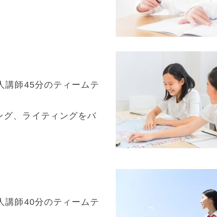
人講師45分のティームテ
ング、ライティングをバ
人講師40分のティームテ