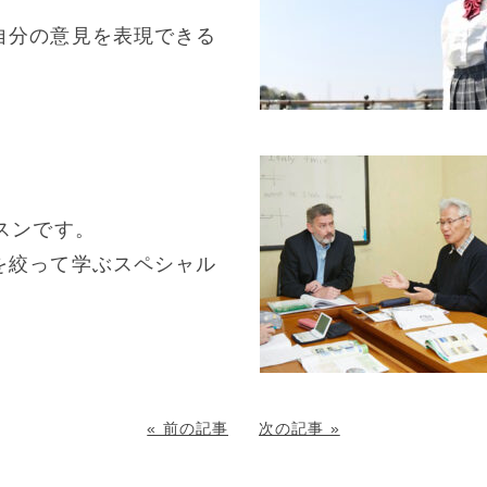
自分の意見を表現できる
スンです。
を絞って学ぶスペシャル
。
« 前の記事
次の記事 »