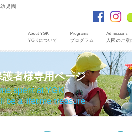
語幼児園
About YGK
Programs
Admissions
YGKについて
プログラム
入園のご案
保護者様専用ページ
ime spent at YGK
ll be a lifetime treasure