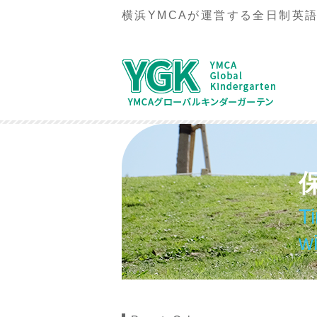
横浜YMCAが運営する全日制英
T
wi