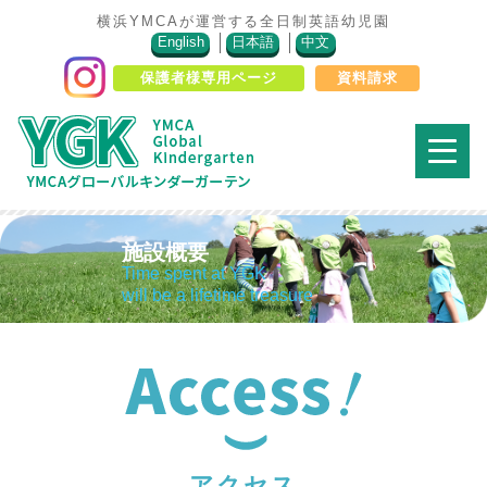
横浜YMCAが運営する全日制英語幼児園
English
日本語
中文
保護者様専用ページ
資料請求
施設概要
Time spent at YGK
will be a lifetime treasure
アクセス